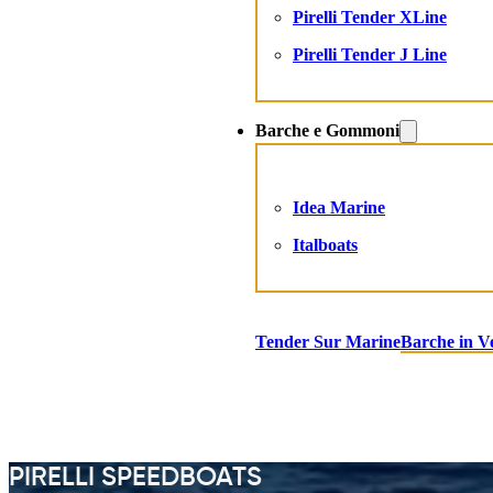
Pirelli Tender XLine
Pirelli Tender J Line
Barche e Gommoni
Idea Marine
Italboats
Tender Sur Marine
Barche in V
PIRELLI SPEEDBOATS