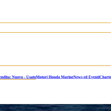
endita: Nuovo - Usato
Motori Honda Marine
News ed Eventi
Chart