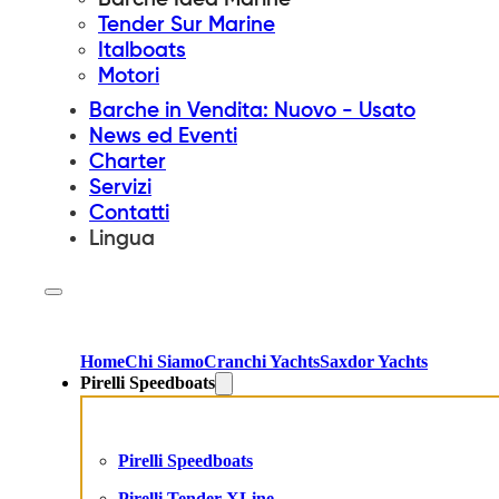
Tender Sur Marine
Italboats
Motori
Barche in Vendita: Nuovo - Usato
News ed Eventi
Charter
Servizi
Contatti
Lingua
Home
Chi Siamo
Cranchi Yachts
Saxdor Yachts
Pirelli Speedboats
Pirelli Speedboats
Pirelli Tender XLine