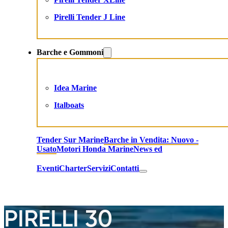
Pirelli Tender J Line
Barche e Gommoni
Idea Marine
Italboats
Tender Sur Marine
Barche in Vendita: Nuovo -
Usato
Motori Honda Marine
News ed
Eventi
Charter
Servizi
Contatti
PIRELLI 30