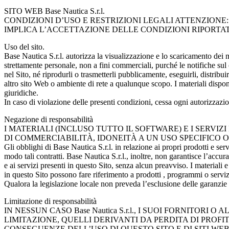
SITO WEB Base Nautica S.r.l.
CONDIZIONI D’USO E RESTRIZIONI LEGALI ATTENZIONE
IMPLICA L’ACCETTAZIONE DELLE CONDIZIONI RIPORTATE
Uso del sito.
Base Nautica S.r.l. autorizza la visualizzazione e lo scaricamento dei m
strettamente personale, non a fini commerciali, purché le notifiche sul c
nel Sito, né riprodurli o trasmetterli pubblicamente, eseguirli, distribui
altro sito Web o ambiente di rete a qualunque scopo. I materiali disponi
giuridiche.
In caso di violazione delle presenti condizioni, cessa ogni autorizzazio
Negazione di responsabilità
I MATERIALI (INCLUSO TUTTO IL SOFTWARE) E I SERVI
DI COMMERCIABILITÀ, IDONEITÀ A UN USO SPECIFICO O
Gli obblighi di Base Nautica S.r.l. in relazione ai propri prodotti e se
modo tali contratti. Base Nautica S.r.l., inoltre, non garantisce l’accu
e ai servizi presenti in questo Sito, senza alcun preavviso. I materiali
in questo Sito possono fare riferimento a prodotti , programmi o serviz
Qualora la legislazione locale non preveda l’esclusione delle garanzie 
Limitazione di responsabilità
IN NESSUN CASO Base Nautica S.r.l., I SUOI FORNITO
LIMITAZIONE, QUELLI DERIVANTI DA PERDITA DI PROFI
CONSEGUENZE DELL’USO DI QUESTO SITO E DI SITI WEB