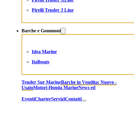
Pirelli Tender J Line
Barche e Gommoni
Idea Marine
Italboats
Tender Sur Marine
Barche in Vendita: Nuovo -
Usato
Motori Honda Marine
News ed
Eventi
Charter
Servizi
Contatti