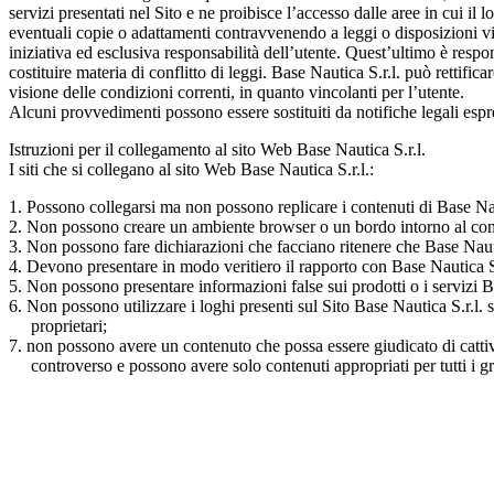
servizi presentati nel Sito e ne proibisce l’accesso dalle aree in cui il 
eventuali copie o adattamenti contravvenendo a leggi o disposizioni vige
iniziativa ed esclusiva responsabilità dell’utente. Quest’ultimo è respo
costituire materia di conflitto di leggi. Base Nautica S.r.l. può rettif
visione delle condizioni correnti, in quanto vincolanti per l’utente.
Alcuni provvedimenti possono essere sostituiti da notifiche legali espr
Istruzioni per il collegamento al sito Web Base Nautica S.r.l.
I siti che si collegano al sito Web Base Nautica S.r.l.:
1. Possono collegarsi ma non possono replicare i contenuti di Base Nau
2. Non possono creare un ambiente browser o un bordo intorno al cont
3. Non possono fare dichiarazioni che facciano ritenere che Base Nautic
4. Devono presentare in modo veritiero il rapporto con Base Nautica S.
5. Non possono presentare informazioni false sui prodotti o i servizi Ba
6. Non possono utilizzare i loghi presenti sul Sito Base Nautica S.r.l. s
proprietari;
7. non possono avere un contenuto che possa essere giudicato di catti
controverso e possono avere solo contenuti appropriati per tutti i gr