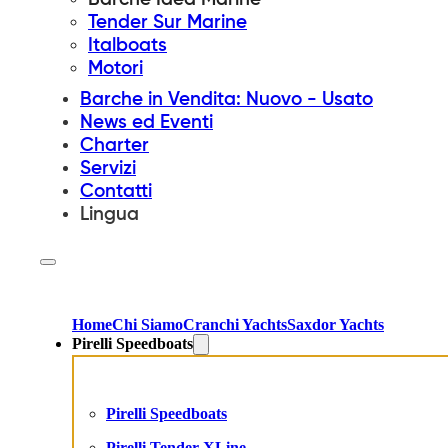
Tender Sur Marine
Italboats
Motori
Barche in Vendita: Nuovo - Usato
News ed Eventi
Charter
Servizi
Contatti
Lingua
Home
Chi Siamo
Cranchi Yachts
Saxdor Yachts
Pirelli Speedboats
Pirelli Speedboats
Pirelli Tender XLine