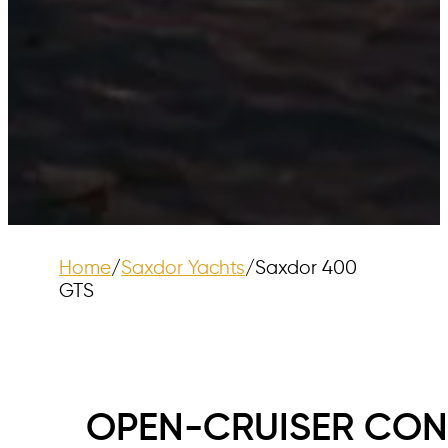
Home
/
Saxdor Yachts
/
Saxdor 400
GTS
OPEN-CRUISER CON