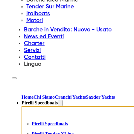
Tender Sur Marine
Italboats
Motori
Barche in Vendita: Nuovo - Usato
News ed Eventi
Charter
Servizi
Contatti
Lingua
Home
Chi Siamo
Cranchi Yachts
Saxdor Yachts
Pirelli Speedboats
Pirelli Speedboats
Pirelli Tender XLine