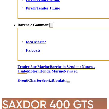
Pirelli Tender J Line
Barche e Gommoni
Idea Marine
Italboats
Tender Sur Marine
Barche in Vendita: Nuovo -
Usato
Motori Honda Marine
News ed
Eventi
Charter
Servizi
Contatti
SAXDOR 400 GTS