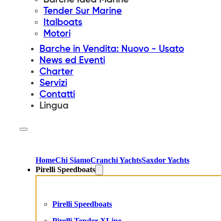
Tender Sur Marine
Italboats
Motori
Barche in Vendita: Nuovo - Usato
News ed Eventi
Charter
Servizi
Contatti
Lingua
Home
Chi Siamo
Cranchi Yachts
Saxdor Yachts
Pirelli Speedboats
Pirelli Speedboats
Pirelli Tender XLine