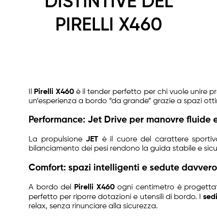
DISTINTIVE DEL
PIRELLI X460
Il
Pirelli X460
è il tender perfetto per chi vuole unire p
un’esperienza a bordo “da grande” grazie a spazi ottimiz
Performance: Jet Drive per manovre fluide e
La propulsione
JET
è il cuore del carattere sporti
bilanciamento dei pesi rendono la guida stabile e sicu
Comfort: spazi intelligenti e sedute davve
A bordo del
Pirelli X460
ogni centimetro è progettat
perfetto per riporre dotazioni e utensili di bordo. I
sed
relax, senza rinunciare alla sicurezza.