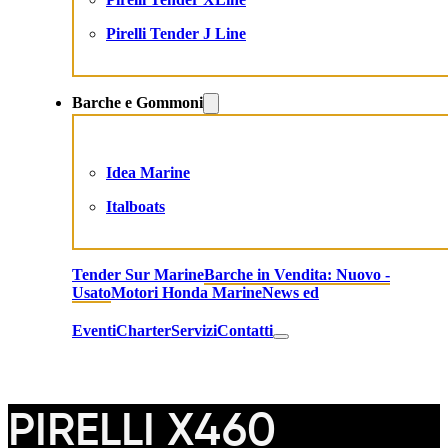
Pirelli Tender J Line
Barche e Gommoni
Idea Marine
Italboats
Tender Sur Marine
Barche in Vendita: Nuovo -
Usato
Motori Honda Marine
News ed
Eventi
Charter
Servizi
Contatti
PIRELLI X460