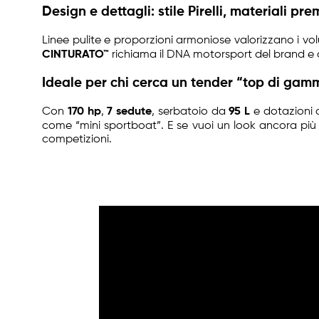
Design e dettagli: stile Pirelli, materiali p
Linee pulite e proporzioni armoniose valorizzano i v
CINTURATO™
richiama il DNA motorsport del brand e a
Ideale per chi cerca un tender “top di ga
Con
170 hp
,
7 sedute
, serbatoio da
95 L
e dotazioni c
come “mini sportboat”. E se vuoi un look ancora più 
competizioni.