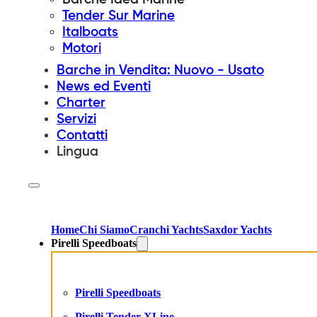
Tender Sur Marine
Italboats
Motori
Barche in Vendita: Nuovo - Usato
News ed Eventi
Charter
Servizi
Contatti
Lingua
Home
Chi Siamo
Cranchi Yachts
Saxdor Yachts
Pirelli Speedboats
Pirelli Speedboats
Pirelli Tender XLine