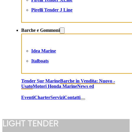
Pirelli Tender J Line
Barche e Gommoni
Idea Marine
Italboats
Tender Sur Marine
Barche in Vendita: Nuovo -
Usato
Motori Honda Marine
News ed
Eventi
Charter
Servizi
Contatti
LIGHT TENDER