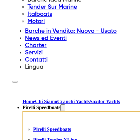
Tender Sur Marine
Italboats
Motori
Barche in Vendita: Nuovo - Usato
News ed Eventi
Charter
Servizi
Contatti
Lingua
Home
Chi Siamo
Cranchi Yachts
Saxdor Yachts
Pirelli Speedboats
Pirelli Speedboats
Pirelli Tender XLine