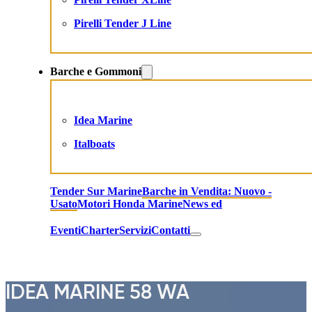
Pirelli Tender J Line
Barche e Gommoni
Idea Marine
Italboats
Tender Sur Marine
Barche in Vendita: Nuovo -
Usato
Motori Honda Marine
News ed
Eventi
Charter
Servizi
Contatti
IDEA MARINE 58 WA