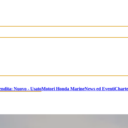
endita: Nuovo - Usato
Motori Honda Marine
News ed Eventi
Chart