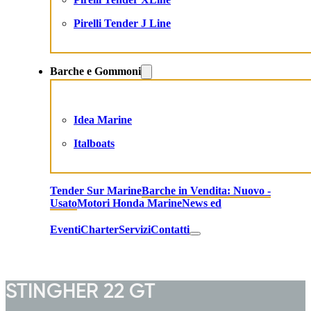
Pirelli Tender J Line
Barche e Gommoni
Idea Marine
Italboats
Tender Sur Marine
Barche in Vendita: Nuovo -
Usato
Motori Honda Marine
News ed
Eventi
Charter
Servizi
Contatti
STINGHER 22 GT