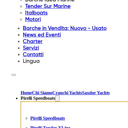
Tender Sur Marine
Italboats
Motori
Barche in Vendita: Nuovo - Usato
News ed Eventi
Charter
Servizi
Contatti
Lingua
Home
Chi Siamo
Cranchi Yachts
Saxdor Yachts
Pirelli Speedboats
Pirelli Speedboats
Pirelli Tender XLine