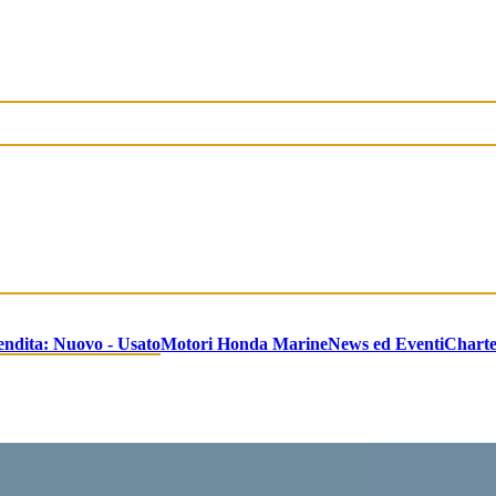
endita: Nuovo - Usato
Motori Honda Marine
News ed Eventi
Chart