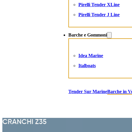
Pirelli Tender XLine
Pirelli Tender J Line
Barche e Gommoni
Idea Marine
Italboats
Tender Sur Marine
Barche in V
CRANCHI Z35