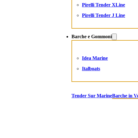
Pirelli Tender XLine
Pirelli Tender J Line
Barche e Gommoni
Idea Marine
Italboats
Tender Sur Marine
Barche in V