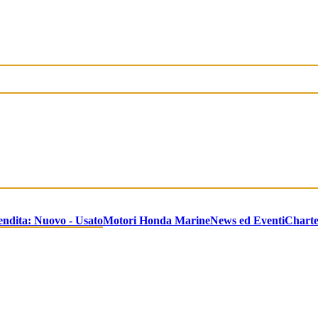
endita: Nuovo - Usato
Motori Honda Marine
News ed Eventi
Chart