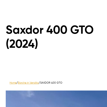
Saxdor 400 GTO
(2024)
Home
/
Barche in Vendita
/
SAXDOR 400 GTO