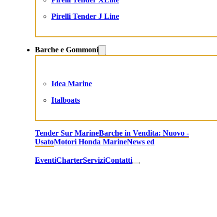
Pirelli Tender J Line
Barche e Gommoni
Idea Marine
Italboats
Tender Sur Marine
Barche in Vendita: Nuovo -
Usato
Motori Honda Marine
News ed
Eventi
Charter
Servizi
Contatti