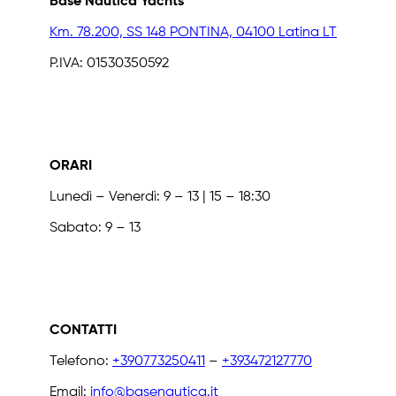
Base Nautica Yachts
Km. 78.200, SS 148 PONTINA, 04100 Latina LT
P.IVA: 01530350592
ORARI
Lunedì – Venerdì: 9 – 13 | 15 – 18:30
Sabato: 9 – 13
CONTATTI
Telefono:
+390773250411
–
+393472127770
Email:
info@basenautica.it