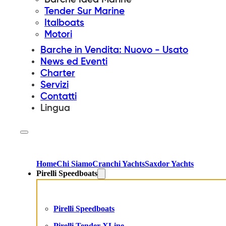
Tender Sur Marine
Italboats
Motori
Barche in Vendita: Nuovo - Usato
News ed Eventi
Charter
Servizi
Contatti
Lingua
Home
Chi Siamo
Cranchi Yachts
Saxdor Yachts
Pirelli Speedboats
Pirelli Speedboats
Pirelli Tender XLine