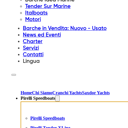
Tender Sur Marine
Italboats
Motori
Barche in Vendita: Nuovo - Usato
News ed Eventi
Charter
Servizi
Contatti
Lingua
Home
Chi Siamo
Cranchi Yachts
Saxdor Yachts
Pirelli Speedboats
Pirelli Speedboats
Pirelli Tender XLine