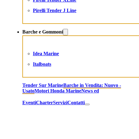
Pirelli Tender J Line
Barche e Gommoni
Idea Marine
Italboats
Tender Sur Marine
Barche in Vendita: Nuovo -
Usato
Motori Honda Marine
News ed
Eventi
Charter
Servizi
Contatti