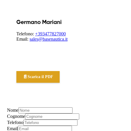
Germano Mariani
Telefono:
+393477827000
Email:
sales@basenautica.it
📄
Scarica il PDF
Nome
Cognome
Telefono
Email