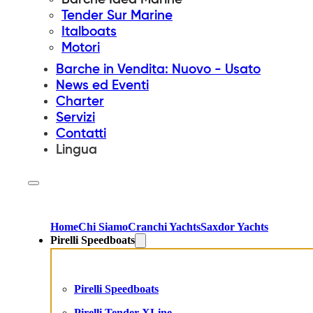
Tender Sur Marine
Italboats
Motori
Barche in Vendita: Nuovo - Usato
News ed Eventi
Charter
Servizi
Contatti
Lingua
Home
Chi Siamo
Cranchi Yachts
Saxdor Yachts
Pirelli Speedboats
Pirelli Speedboats
Pirelli Tender XLine