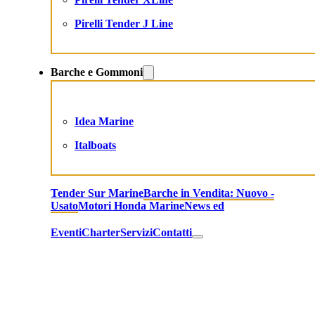
Pirelli Tender J Line
Barche e Gommoni
Idea Marine
Italboats
Tender Sur Marine
Barche in Vendita: Nuovo -
Usato
Motori Honda Marine
News ed
Eventi
Charter
Servizi
Contatti