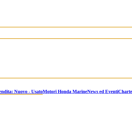
endita: Nuovo - Usato
Motori Honda Marine
News ed Eventi
Chart