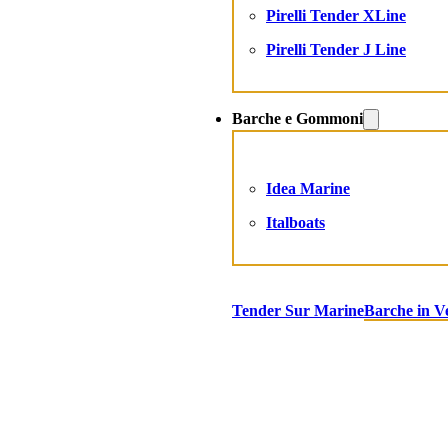
Pirelli Tender XLine
Pirelli Tender J Line
Barche e Gommoni
Idea Marine
Italboats
Tender Sur Marine
Barche in V