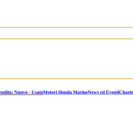
endita: Nuovo - Usato
Motori Honda Marine
News ed Eventi
Chart