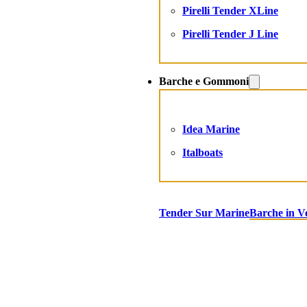
Pirelli Tender XLine
Pirelli Tender J Line
Barche e Gommoni
Idea Marine
Italboats
Tender Sur Marine
Barche in V