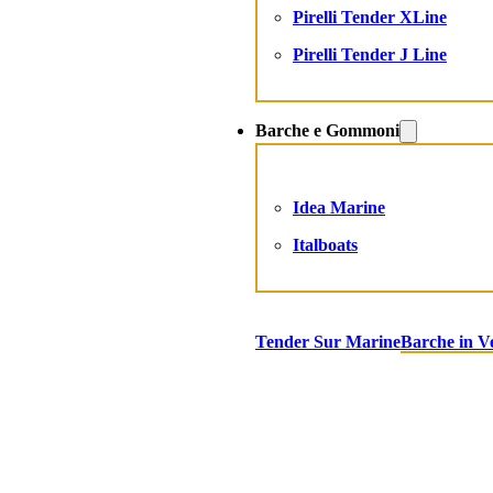
Pirelli Tender XLine
Pirelli Tender J Line
Barche e Gommoni
Idea Marine
Italboats
Tender Sur Marine
Barche in V