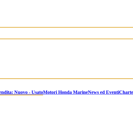
endita: Nuovo - Usato
Motori Honda Marine
News ed Eventi
Chart