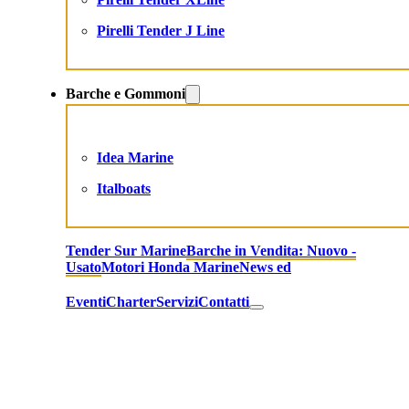
Pirelli Tender J Line
Barche e Gommoni
Idea Marine
Italboats
Tender Sur Marine
Barche in Vendita: Nuovo -
Usato
Motori Honda Marine
News ed
Eventi
Charter
Servizi
Contatti