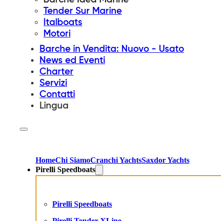
Tender Sur Marine
Italboats
Motori
Barche in Vendita: Nuovo - Usato
News ed Eventi
Charter
Servizi
Contatti
Lingua
Home
Chi Siamo
Cranchi Yachts
Saxdor Yachts
Pirelli Speedboats
Pirelli Speedboats
Pirelli Tender XLine